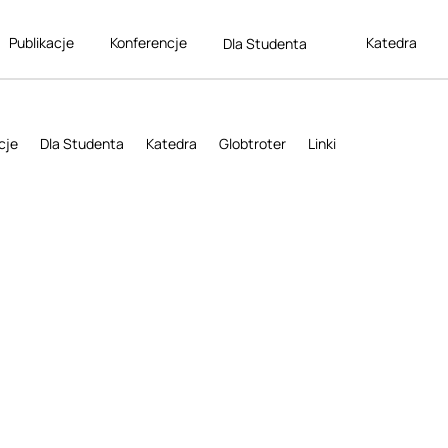
Publikacje
Konferencje
Katedra
Dla Studenta
cje
Dla Studenta
Katedra
Globtroter
Linki