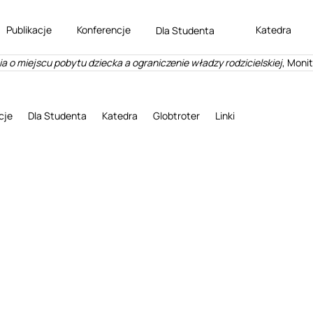
Publikacje
Konferencje
Katedra
Dla Studenta
o miejscu pobytu dziecka a ograniczenie władzy rodzicielskiej
, Monit
cje
Dla Studenta
Katedra
Globtroter
Linki