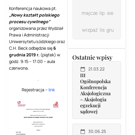
Konferencja naukowa pt.
maj
cze
lip
sie
„Nowy kształt polskiego
procesu cywilnego”
organizowana przez Wydział
wrz
paź
lis
gru
Prawa i Administracji
Uniwersytetu Łódzkiego oraz
C.H. Beck odbędzie się
6
grudnia 2019 r.
(piątek) w
Ostatnie wpisy
godz. 9:15 – 17:00 – aula
czerwona.
21.03.22
III
.
Ogólnopolska
Konferencja
Rejestracja –
link
Aksjologiczna
– Aksjologia
egzekucji
sądowej
30.06.25