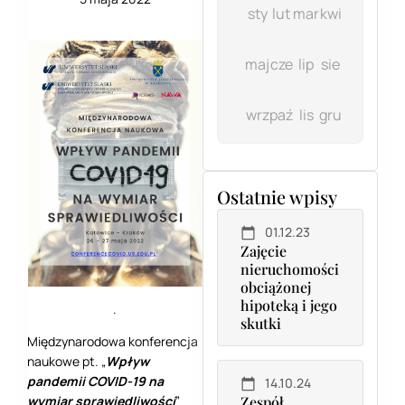
sty
lut
mar
kwi
maj
cze
lip
sie
wrz
paź
lis
gru
Ostatnie wpisy
01.12.23
Zajęcie
nieruchomości
obciążonej
hipoteką i jego
.
skutki
Międzynarodowa konferencja
naukowe pt. „
Wpływ
pandemii COVID-19 na
14.10.24
wymiar sprawiedliwości
”
Zespół