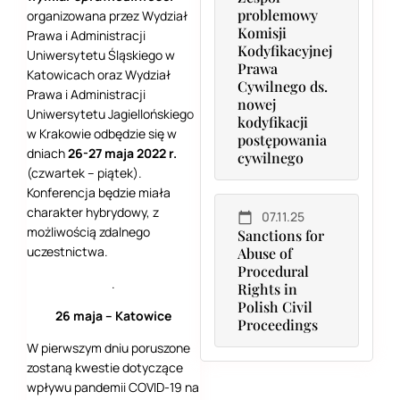
problemowy
organizowana przez Wydział
Komisji
Prawa i Administracji
Kodyfikacyjnej
Uniwersytetu Śląskiego w
Prawa
Katowicach oraz Wydział
Cywilnego ds.
Prawa i Administracji
nowej
Uniwersytetu Jagiellońskiego
kodyfikacji
w Krakowie odbędzie się w
postępowania
dniach
26-27 maja 2022 r.
cywilnego
(czwartek – piątek).
Konferencja będzie miała
charakter hybrydowy, z
07.11.25
możliwością zdalnego
Sanctions for
uczestnictwa.
Abuse of
Procedural
.
Rights in
Polish Civil
26 maja – Katowice
Proceedings
W pierwszym dniu poruszone
zostaną kwestie dotyczące
wpływu pandemii COVID-19 na