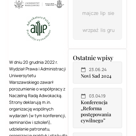
maj
cze
lip
sie
wrz
paź
lis
gru
Ostatnie wpisy
W dniu 20 grudnia 2022 r.
Wydział Prawa i Administracji
23.06.24
Uniwersytetu
Novi Sad 2024
Warszawskiego zawarł
porozumienie o współpracy z
Naczelną Radą Adwokacką.
03.04.19
Konferencja
Strony deklarują m.in.
„Reforma
organizację wspólnych
postępowania
wydarzeń (w tym konferencji,
cywilnego”
seminariów i szkoleń),
udzielanie patronatu,
organizację praktyk i staży dla