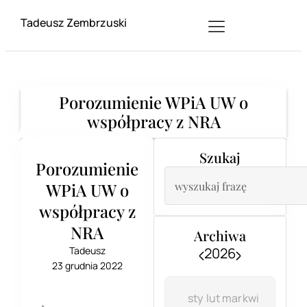
Tadeusz Zembrzuski
Porozumienie WPiA UW o
współpracy z NRA
Szukaj
Porozumienie
WPiA UW o
współpracy z
NRA
Archiwa
Tadeusz
2026
23 grudnia 2022
sty
lut
mar
kwi