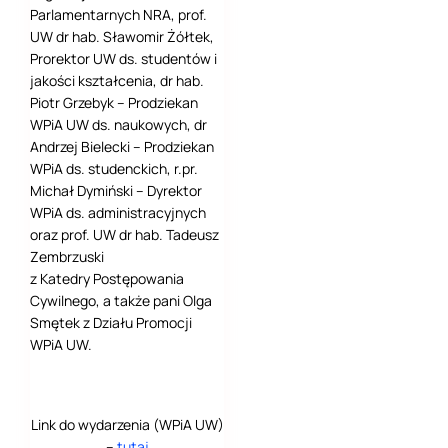
Parlamentarnych NRA, prof.
UW dr hab. Sławomir Żółtek,
Prorektor UW ds. studentów i
jakości kształcenia, dr hab.
Piotr Grzebyk – Prodziekan
WPiA UW ds. naukowych, dr
Andrzej Bielecki – Prodziekan
WPiA ds. studenckich, r.pr.
Michał Dymiński – Dyrektor
WPiA ds. administracyjnych
oraz prof. UW dr hab. Tadeusz
Zembrzuski
z Katedry Postępowania
Cywilnego, a także pani Olga
Smętek z Działu Promocji
WPiA UW.
Link do wydarzenia (WPiA UW)
–
tutaj