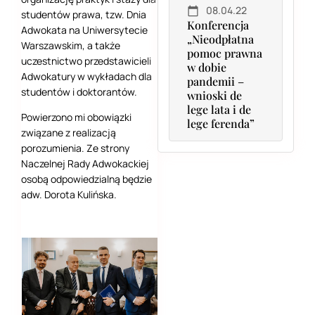
08.04.22
studentów prawa, tzw. Dnia
Konferencja
Adwokata na Uniwersytecie
„Nieodpłatna
Warszawskim, a także
pomoc prawna
uczestnictwo przedstawicieli
w dobie
Adwokatury w wykładach dla
pandemii –
studentów i doktorantów.
wnioski de
lege lata i de
Powierzono mi obowiązki
lege ferenda”
związane z realizacją
porozumienia. Ze strony
Naczelnej Rady Adwokackiej
osobą odpowiedzialną będzie
adw. Dorota Kulińska.