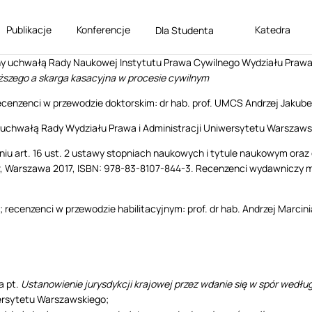
Publikacje
Konferencje
Katedra
Dla Studenta
y uchwałą Rady Naukowej Instytutu Prawa Cywilnego Wydziału Prawa 
szego a skarga kasacyjna w procesie cywilnym
ecenzenci w przewodzie doktorskim: dr hab. prof. UMCS Andrzej Jakubec
chwałą Rady Wydziału Prawa i Administracji Uniwersytetu Warszawski
iu art. 16 ust. 2 ustawy stopniach naukowych i tytule naukowym oraz o
r, Warszawa 2017, ISBN: 978-83-8107-844-3. Recenzenci wydawniczy mono
; recenzenci w przewodzie habilitacyjnym: prof. dr hab. Andrzej Marciniak
a pt.
Ustanowienie jurysdykcji krajowej przez wdanie się w spór wedłu
wersytetu Warszawskiego;