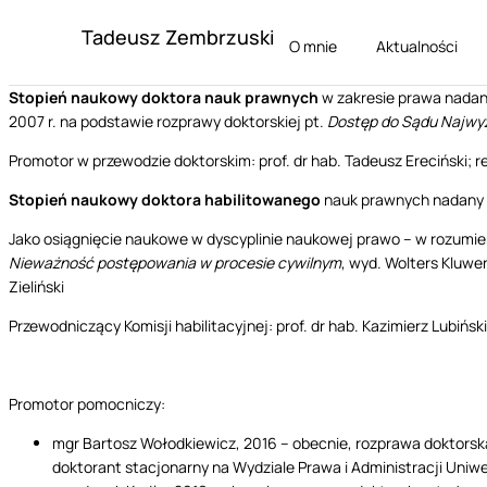
Tadeusz Zembrzuski
O mnie
Aktualności
Stopień naukowy doktora nauk prawnych
w zakresie prawa nadan
2007 r. na podstawie rozprawy doktorskiej pt.
Dostęp do Sądu Najwyż
Promotor w przewodzie doktorskim: prof. dr hab. Tadeusz Ereciński; r
Stopień naukowy doktora habilitowanego
nauk prawnych nadany u
Jako osiągnięcie naukowe w dyscyplinie naukowej prawo – w rozumien
Nieważność postępowania w procesie cywilnym
, wyd. Wolters Kluwe
Zieliński
Przewodniczący Komisji habilitacyjnej: prof. dr hab. Kazimierz Lubiński
Promotor pomocniczy:
mgr Bartosz Wołodkiewicz, 2016 – obecnie, rozprawa doktorsk
doktorant stacjonarny na Wydziale Prawa i Administracji Uni