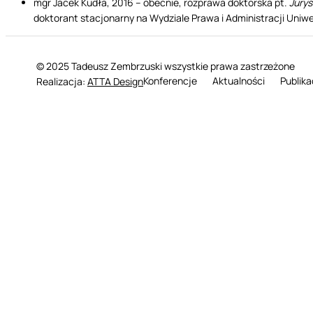
mgr Jacek Kudła, 2016 – obecnie, rozprawa doktorska pt.
Jurys
doktorant stacjonarny na Wydziale Prawa i Administracji Uni
© 2025 Tadeusz Zembrzuski wszystkie prawa zastrzeżone
Konferencje
Aktualności
Publika
Realizacja:
ATTA Design