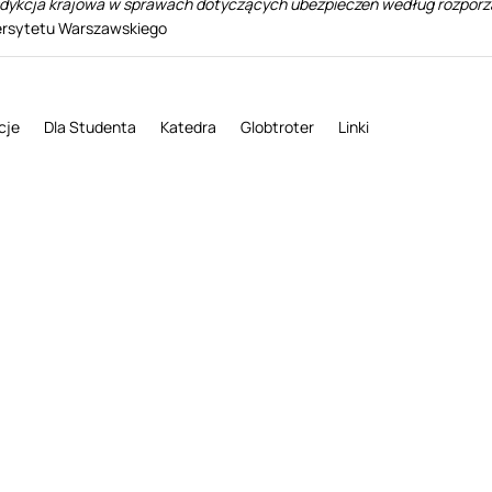
dykcja krajowa w sprawach dotyczących ubezpieczeń według rozporząd
wersytetu Warszawskiego
cje
Dla Studenta
Katedra
Globtroter
Linki