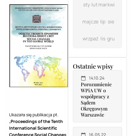
sty
lut
mar
kwi
maj
cze
lip
sie
wrz
paź
lis
gru
Ostatnie wpisy
14.10.24
Porozumienie
WPiA UW o
współpracy z
Sądem
Okręgowym
Warszawie
Ukazała się publikacja pt.
„
Proceedings of the Tenth
International Scientific
Conference Social Changes
16.05.22