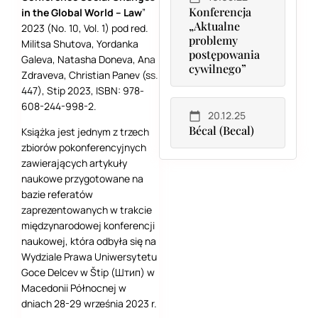
Konferencja
in the Global World – Law
”
„Aktualne
2023 (No. 10, Vol. 1) pod red.
problemy
Militsa Shutova, Yordanka
postępowania
Galeva, Natasha Doneva, Ana
cywilnego”
Zdraveva, Christian Panev (ss.
447), Stip 2023, ISBN: 978-
608-244-998-2.
20.12.25
Bécal (Becal)
Książka jest jednym z trzech
zbiorów pokonferencyjnych
zawierających artykuły
naukowe przygotowane na
bazie referatów
zaprezentowanych w trakcie
międzynarodowej konferencji
naukowej, która odbyła się na
Wydziale Prawa Uniwersytetu
Goce Delcev w Štip (Штип) w
Macedonii Północnej w
dniach 28-29 września 2023 r.