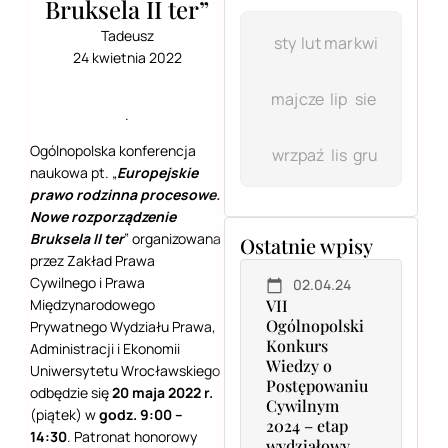
Bruksela II ter”
Tadeusz
sty
lut
mar
kwi
24 kwietnia 2022
maj
cze
lip
sie
.
Ogólnopolska konferencja
wrz
paź
lis
gru
naukowa pt. „
Europejskie
prawo rodzinna procesowe.
Nowe rozporządzenie
Bruksela II ter
” organizowana
Ostatnie wpisy
przez Zakład Prawa
Cywilnego i Prawa
02.04.24
Międzynarodowego
VII
Ogólnopolski
Prywatnego Wydziału Prawa,
Konkurs
Administracji i Ekonomii
Wiedzy o
Uniwersytetu Wrocławskiego
Postępowaniu
odbędzie się
20 maja 2022 r.
Cywilnym
(piątek) w
godz. 9:00 –
2024 – etap
14:30
. Patronat honorowy
wydziałowy