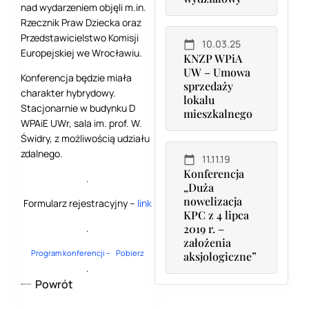
nad wydarzeniem objęli m.in.
Rzecznik Praw Dziecka oraz
Przedstawicielstwo Komisji
10.03.25
Europejskiej we Wrocławiu.
KNZP WPiA
UW – Umowa
Konferencja będzie miała
sprzedaży
charakter hybrydowy.
lokalu
Stacjonarnie w budynku D
mieszkalnego
WPAiE UWr, sala im. prof. W.
Świdry, z możliwością udziału
zdalnego.
11.11.19
Konferencja
.
„Duża
nowelizacja
Formularz rejestracyjny –
link
KPC z 4 lipca
.
2019 r. –
założenia
Program konferencji –
Pobierz
aksjologiczne”
.
Powrót