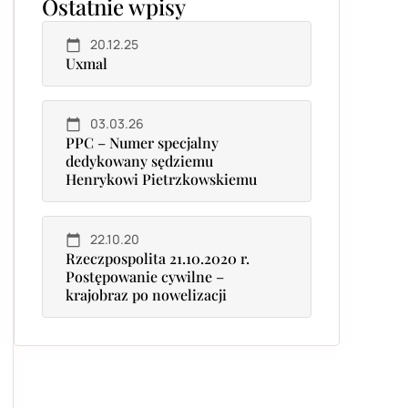
Ostatnie wpisy
20.12.25
Uxmal
03.03.26
PPC – Numer specjalny
dedykowany sędziemu
Henrykowi Pietrzkowskiemu
22.10.20
Rzeczpospolita 21.10.2020 r.
Postępowanie cywilne –
krajobraz po nowelizacji