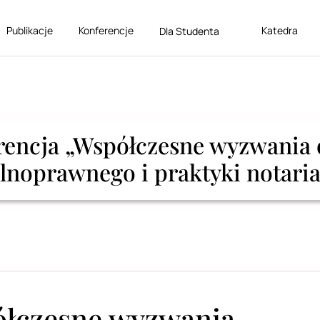
Publikacje
Konferencje
Katedra
Dla Studenta
rencja „Współczesne wyzwania 
lnoprawnego i praktyki notaria
ółczesne wyzwania