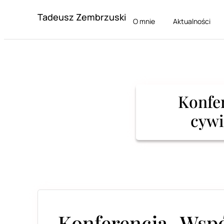
Tadeusz Zembrzuski
O mnie
Aktualności
Konfe
cywi
Konferencja „Wsp