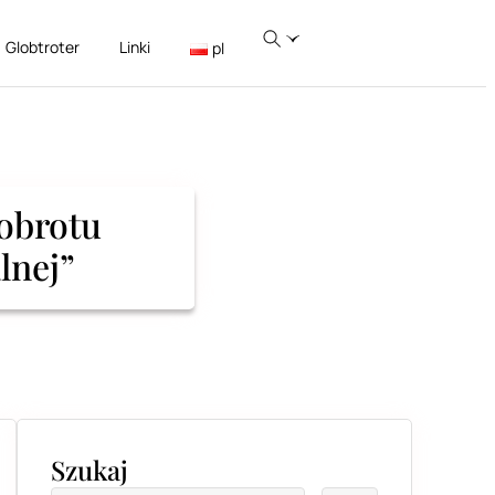
Globtroter
Linki
pl
obrotu
lnej”
Szukaj