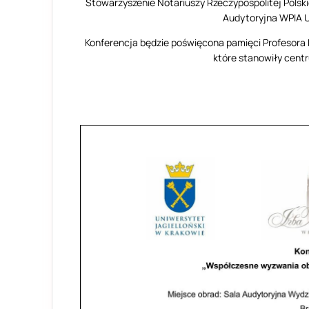
Stowarzyszenie Notariuszy Rzeczypospolitej Polski
Audytoryjna WPIA UW
Konferencja będzie poświęcona pamięci Profesora 
które stanowiły cent