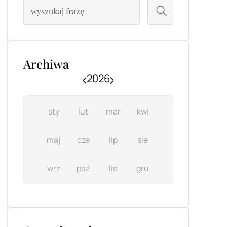
Archiwa
2026
sty
lut
mar
kwi
maj
cze
lip
sie
wrz
paź
lis
gru