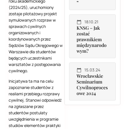
roku akademickiego
”
(2024/25), uruchomiony
zostaje pilotażowy projekt
symulowanych rozpraw w
18.10.21
sprawach cywilnych
KNSG – Jak
organizowanych i
zostać
koordynowanych przez
prawnikiem
międzynarodo
Sędziów Sądu Okręgowego w
wym?
Warszawie dla studentów
będących uczestnikami
warsztatów z postępowania
15.03.24
cywilnego.
Wrocławskie
Inicjatywa ta ma na celu
Seminarium
Cywilnoproces
zapoznanie studentów z
owe 2024
realiami przebiegu rozprawy
cywilnej. Stanowi odpowiedź
na zgłaszane przez
studentów postulaty
uwzględnienia w programie
studiów elementów praktyki