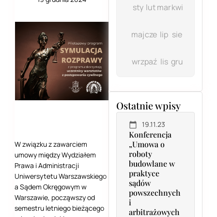
sty
lut
mar
kwi
maj
cze
lip
sie
wrz
paź
lis
gru
Ostatnie wpisy
19.11.23
Konferencja
„Umowa o
W związku z zawarciem
roboty
umowy między Wydziałem
budowlane w
Prawa i Administracji
praktyce
Uniwersytetu Warszawskiego
sądów
a Sądem Okręgowym w
powszechnych
Warszawie, począwszy od
i
semestru letniego bieżącego
arbitrażowych