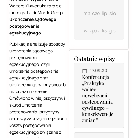
Wolters Kluwer ukazała się
monografia dr Moniki Ged pt.
maj
cze
lip
sie
Ukończenie sądowego
postępowania
wrz
paź
lis
gru
egzekucyjnego
.
Publikacja analizuje sposoby
ukończenia sądowego
Ostatnie wpisy
postępowania
egzekucyjnego, czyli
17.09.20
umorzenia postępowania
Konferencja
egzekucyjnego oraz
„Praktyka
ukończenia go w inny sposób
wobec
niż przez umorzenie.
nowelizacji
Omówiono w niej przyczyny i
postępowania
skutki umorzenia
cywilnego –
postępowania, przyczyny
konsekwencje
odmowy wszczęcia egzekucji,
zmian”
koszty postępowania
egzekucyjnego związane z