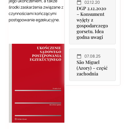
jego ukończeniem, a także
02.12.20
środki zaskarżenia związane z
DGP 2.12.2020
czynnościami kończącymi
– Konsument
wyjęty z
postępowanie egzekucyjne.
gospodarczego
gorsetu. Idea
godna uwagi
07.08.25
São Miguel
(Azory) – część
zachodnia