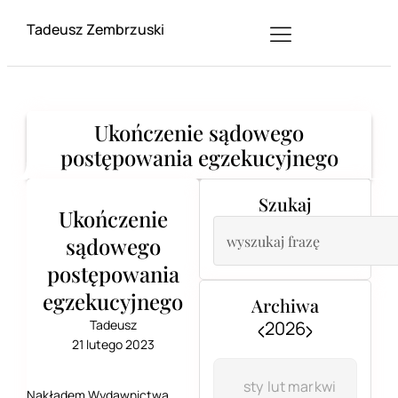
Tadeusz Zembrzuski
Ukończenie sądowego
postępowania egzekucyjnego
Szukaj
Ukończenie
sądowego
postępowania
egzekucyjnego
Archiwa
Tadeusz
2026
21 lutego 2023
sty
lut
mar
kwi
Nakładem Wydawnictwa