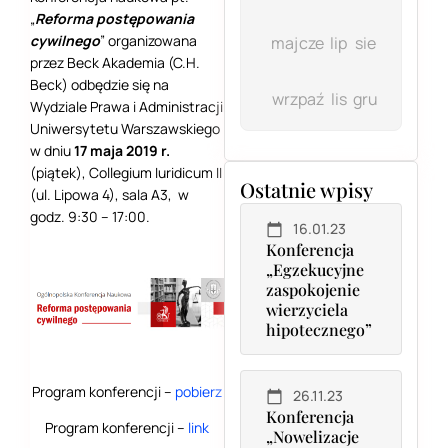
„
Reforma postępowania
cywilnego
” organizowana
maj
cze
lip
sie
przez Beck Akademia (C.H.
Beck) odbędzie się na
wrz
paź
lis
gru
Wydziale Prawa i Administracji
Uniwersytetu Warszawskiego
w dniu
17 maja 2019 r.
(piątek), Collegium Iuridicum II
Ostatnie wpisy
(ul. Lipowa 4), sala A3, w
godz. 9:30 – 17:00.
16.01.23
Konferencja
„Egzekucyjne
zaspokojenie
wierzyciela
hipotecznego”
Program konferencji –
pobierz
26.11.23
Konferencja
Program konferencji –
link
„Nowelizacje