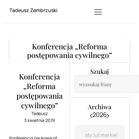
Tadeusz Zembrzuski
Konferencja „Reforma
postępowania cywilnego”
Szukaj
Konferencja
„Reforma
postępowania
cywilnego”
Archiwa
Tadeusz
2026
3 kwietnia 2019
sty
lut
mar
kwi
Konferencja naukowa pt.