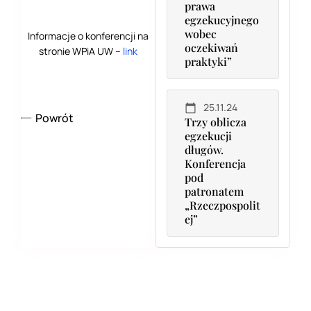
prawa
egzekucyjnego
wobec
Informacje o konferencji na
oczekiwań
stronie WPiA UW –
link
praktyki”
25.11.24
Powrót
Trzy oblicza
egzekucji
długów.
Konferencja
pod
patronatem
„Rzeczpospolit
ej”