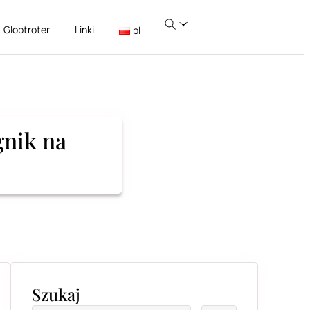
Globtroter
Linki
pl
gnik na
Szukaj