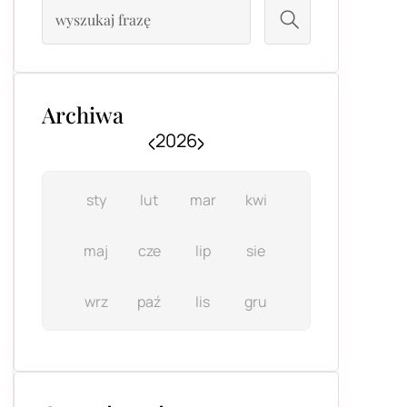
Archiwa
2026
sty
lut
mar
kwi
maj
cze
lip
sie
wrz
paź
lis
gru