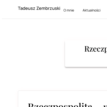
Tadeusz Zembrzuski
O mnie
Aktualności
Rzeczp
Rzeczpospolita – 1