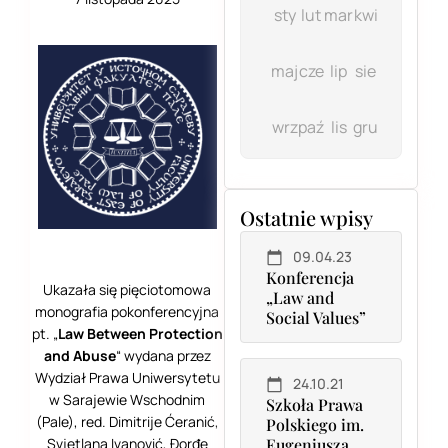
sty
lut
mar
kwi
maj
cze
lip
sie
wrz
paź
lis
gru
Ostatnie wpisy
09.04.23
Konferencja
Ukazała się pięciotomowa
„Law and
monografia pokonferencyjna
Social Values”
pt. „
Law Between Protection
and Abuse
“ wydana przez
Wydział Prawa Uniwersytetu
24.10.21
w Sarajewie Wschodnim
Szkoła Prawa
(Pale), red. Dimitrije Ćeranić,
Polskiego im.
Svjetlana Ivanović, Đorđe
Eugeniusza