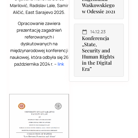
Waśkowskiego
Marilović, Radislav Lale, Samir
w Odessie 2021
Aličić, East Sarajevo 2025.
Opracowanie zawiera
prezentację zagadnień
14.12.23
referowanych i
Konferencja
dyskutowanych na
„State,
Security and
międzynarodowej konferencji
Human Rights
naukowej, która odbyła się 26
in the Digital
października 2024 r. –
link
Era”