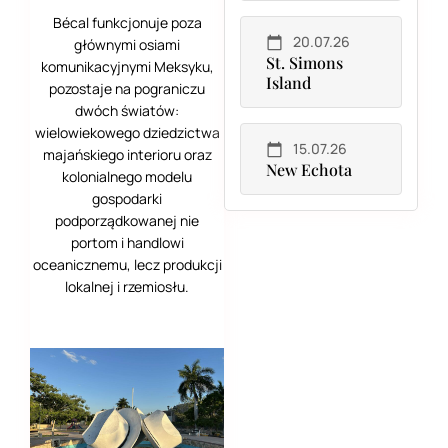
TMB (Szwajcaria-
Bécal funkcjonuje poza
Francja) cz. III
20.07.26
głównymi osiami
St. Simons
komunikacyjnymi Meksyku,
Alpy - Walker’s
Island
Haute Route
pozostaje na pograniczu
(WHR)
dwóch światów:
wielowiekowego dziedzictwa
WHR (Le Châble –
15.07.26
majańskiego interioru oraz
Arolla) cz. I
New Echota
kolonialnego modelu
gospodarki
WHR (Les
Haudères – Bella
podporządkowanej nie
Tolla) cz. II
portom i handlowi
oceanicznemu, lecz produkcji
WHR (Gruben –
lokalnej i rzemiosłu.
Zermatt) cz. III
Velka Fatra (Wielka
Fatra)
Malá Fatra (Mała
Fatra)