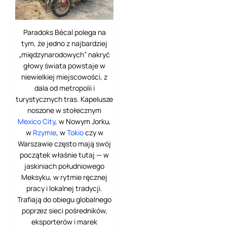
Paradoks Bécal polega na
tym, że jedno z najbardziej
„międzynarodowych” nakryć
głowy świata powstaje w
niewielkiej miejscowości, z
dala od metropolii i
turystycznych tras. Kapelusze
noszone w stołecznym
Mexico City
, w Nowym Jorku,
w
Rzymie
, w
Tokio
czy w
Warszawie często mają swój
początek właśnie tutaj — w
jaskiniach południowego
Meksyku, w rytmie ręcznej
pracy i lokalnej tradycji.
Trafiają do obiegu globalnego
poprzez sieci pośredników,
eksporterów i marek