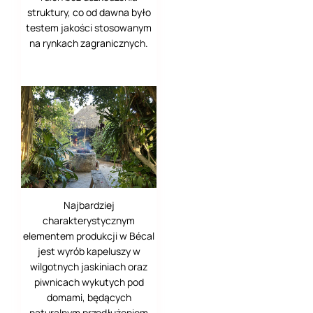
Segovia
struktury, co od dawna było
testem jakości stosowanym
Skopje
na rynkach zagranicznych.
Sotuta de Peón
St. Simons Island
Stellenbosch
Sztip
Tenochtitlán
Najbardziej
Teotihuacán
charakterystycznym
elementem produkcji w Bécal
Tokio (東京)
jest wyrób kapeluszy w
wilgotnych jaskiniach oraz
Toledo
piwnicach wykutych pod
domami, będących
Tulum
naturalnym przedłużeniem