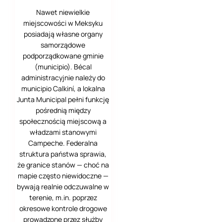
Belgrad
Nawet niewielkie
miejscowości w Meksyku
Berlin
posiadają własne organy
Cancún
samorządowe
podporządkowane gminie
Celestún
(municipio). Bécal
administracyjnie należy do
Chamonix-Mont-
municipio Calkiní, a lokalna
Blanc
Junta Municipal pełni funkcję
pośrednią między
Chichén Itzá
społecznością miejscową a
władzami stanowymi
Cholula
Campeche. Federalna
struktura państwa sprawia,
Dahlonega
że granice stanów — choć na
mapie często niewidoczne —
Dubrownik
bywają realnie odczuwalne w
terenie, m.in. poprzez
Elafickie Wyspy
okresowe kontrole drogowe
Escorial i Aranjuez
prowadzone przez służby