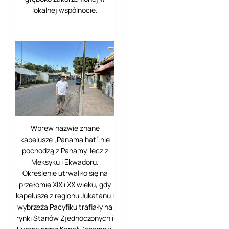
lokalnej wspólnocie.
Kijów
Kioto (京都市)
Kiszyniów
(Chișinău)
Kirstenbosch
Komrat (Gagauzja)
Wbrew nazwie znane
Las Palmas
kapelusze „Panama hat” nie
pochodzą z Panamy, lecz z
Lokrum
Meksyku i Ekwadoru.
Określenie utrwaliło się na
Lizbona
przełomie XIX i XX wieku, gdy
kapelusze z regionu Jukatanu i
Madryt
wybrzeża Pacyfiku trafiały na
rynki Stanów Zjednoczonych i
Meksyk CDMX –