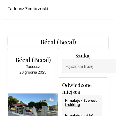
Tadeusz Zembrzuski
Bécal (Becal)
Szukaj
Bécal (Becal)
Tadeusz
20 grudnia 2025
Odwiedzone
miejsca
Himalaje - Everest
trekking
Himalaje (Lukla)