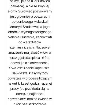
palmy jipijapa (Carludovica
palmata), a nie ze zwykłej
Pireus
słomy. Surowiec pozyskiwany
jest głównie na obszarach
Poczdam
południowego Meksyku i
Ameryki Środkowej, a jego
Ponta Delgada
obróbka wymaga wstępnego
Puebla de los
bielenia i suszenia, zanim trafi
Angeles
do warsztatów
rzemieślniczych. Kluczowe
Rzym
znaczenie ma jakość włókna
oraz gęstość splotu, która
São Miguel -
decyduje o elastyczności,
wschód
trwałości i cenie kapelusza.
Najwyższej klasy wyroby
São Miguel -
zachód
powstają w procesie liczącym
nawet kilkaset godzin ręcznej
Sarajewo
pracy (co przekłada się na
cenę), a najlepsze
Savannah
egzemplarze można zwinąć w
rulon bez uszkodzenia