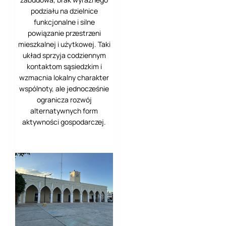
Via ferrata Skalka
pri Kremnici
podziału na dzielnice
funkcjonalne i silne
Via ferrara –
powiązanie przestrzeni
Martinske Hole
mieszkalnej i użytkowej. Taki
układ sprzyja codziennym
Alicante
kontaktom sąsiedzkim i
wzmacnia lokalny charakter
Amsterdam
wspólnoty, ale jednocześnie
ogranicza rozwój
Ateny
alternatywnych form
aktywności gospodarczej.
Ateny - Akropol
Atlanta
Ávila
Azory - São Miguel
Becal