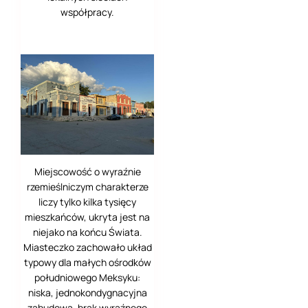
współpracy.
Dufourspitze -
Monte Rosa
Pico de Orizaba
Iztaccíhuatl
La Malinche
Table Mountain
Miejscowość o wyraźnie
Lion's Head
rzemieślniczym charakterze
Busov - Beskid
liczy tylko kilka tysięcy
Niski
mieszkańców, ukryta jest na
niejako na końcu Świata.
Kanion Matka i
Miasteczko zachowało układ
Vodno
typowy dla małych ośrodków
południowego Meksyku:
Valle de los Caidos
niska, jednokondygnacyjna
zabudowa, brak wyraźnego