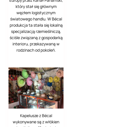
Europy przez Kanał Panamski,
Mexico City
który stał się głównym
Merida
węzłem logistycznym
światowego handlu. W Bécal
Murcja
produkcja ta stała się lokalną
specjalizacją rzemieślniczą,
New Echota
ściśle związaną z gospodarką
interioru, przekazywaną w
Nikko
(日光市)
rodzinach od pokoleń.
Nisz
Norymberga
Novi Sad
Pale (Sarajewo
Wschodnie)
Odessa
Kapelusze z Bécal
wykonywane są z włókien
Osijek