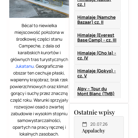
cz. I
Himalaje (Namche
Bazaar) cz. II
Bécal to niewielka
miejscowość położona w
Himalaje (Everest
środkowej części stanu
Base Camp) - cz. III
Campeche, z dala od
karaibskich kurortów i
Himalaje (Cho la) -
cz. IV
głównych tras turystycznych
Jukatanu
. Geograficznie
Himalaje (Gokyo) -
obszar ten cechuje płaski,
cz. V
wapienny krajobraz, brak rzek
powierzchniowych oraz klimat
Alpy – Tour du
gorący i suchy przez znaczną
Mont Blanc (TMB)
część roku. Warunki sprzyjały
TMB (Francja-
rozwojowi osad o zwartej
Ostatnie wpisy
Włochy) cz. I
zabudowie i wysokim stopniu
samowystarczalności,
20.07.26
TMB (Włochy-
opartych na pracy ręcznej i
Szwajcaria) cz. II
Appalachy
lokalnych zasobach.