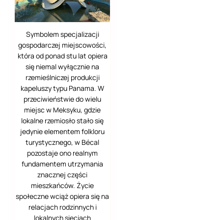
Nizke Tatry (Niżne
Tatry)
Zapadne Tatry
Symbolem specjalizacji
gospodarczej miejscowości,
Murańska Planina
która od ponad stu lat opiera
się niemal wyłącznie na
Góry Choczańskie
rzemieślniczej produkcji
kapeluszy typu Panama. W
Appalachy
przeciwieństwie do wielu
miejsc w Meksyku, gdzie
Kordyliera
Wulkaniczna
lokalne rzemiosło stało się
jedynie elementem folkloru
Jukatan
turystycznego, w Bécal
pozostaje ono realnym
Półwysep
fundamentem utrzymania
Przylądkowy
znacznej części
mieszkańców. Życie
Aiguille du Midi
społeczne wciąż opiera się na
relacjach rodzinnych i
Matterhorn
lokalnych sieciach