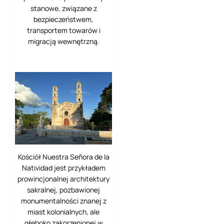
stanowe, związane z
Elche
bezpieczeństwem,
transportem towarów i
Florencja
migracją wewnętrzną.
Genewa
Gran Canaria
Guadelupe (Villa
de Guadalupe)
Helen
Jekyll Island
Kościół Nuestra Señora de la
Natividad jest przykładem
Kapsztad (Cape
prowincjonalnej architektury
Town)
sakralnej, pozbawionej
monumentalności znanej z
Kartagena
miast kolonialnych, ale
Katmandu
głęboko zakorzenionej w