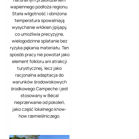
wapiennego podłoża regionu.
Tybee Island
Stała wilgotność i obniżona
temperatura spowalniają
Uxmal
wysychanie włókien jipijapy,
Valladolid
co umożliwia precyzyjne,
wielogodzinne splatanie bez
Walencja
ryzyka pękania materiału. Ten
sposób pracy nie powstał jako
Watykan
element folkloru ani atrakcji
turystycznej, lecz jako
Zermatt
racjonalna adaptacja do
warunków środowiskowych
Zurych
środkowego Campeche i jest
stosowany w Bécal
nieprzerwanie od pokoleń,
jako część lokalnego know-
how rzemieślniczego.